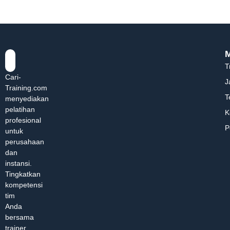
T
Cari-
J
Training.com
T
menyediakan
pelatihan
K
profesional
P
untuk
perusahaan
dan
instansi.
Tingkatkan
kompetensi
tim
Anda
bersama
trainer