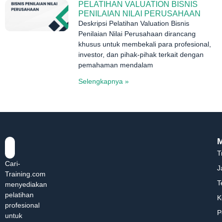
PELATIHAN VALUATION BISNIS
PENILAIAN NILAI PERUSAHAAN
Deskripsi Pelatihan Valuation Bisnis
Penilaian Nilai Perusahaan dirancang
khusus untuk membekali para profesional,
investor, dan pihak-pihak terkait dengan
pemahaman mendalam
Selengkapnya »
T
Cari-
J
Training.com
T
menyediakan
pelatihan
K
profesional
P
untuk