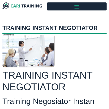
TRAINING INSTANT NEGOTIATOR
TRAINING INSTANT
NEGOTIATOR
Training Negosiator Instan