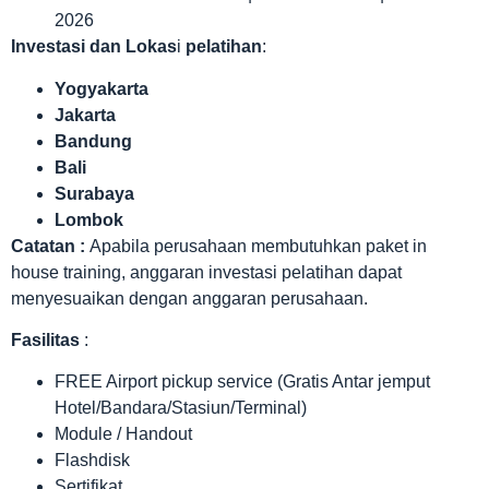
2026
Investasi dan Lokas
i
pelatihan
:
Yogyakarta
Jakarta
Bandung
Bali
Surabaya
Lombok
Catatan :
Apabila perusahaan membutuhkan paket in
house training, anggaran investasi pelatihan dapat
menyesuaikan dengan anggaran perusahaan.
Fasilitas
:
FREE Airport pickup service (Gratis Antar jemput
Hotel/Bandara/Stasiun/Terminal)
Module / Handout
Flashdisk
Sertifikat