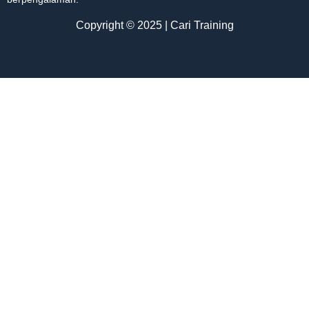
Copyright © 2025 | Cari Training