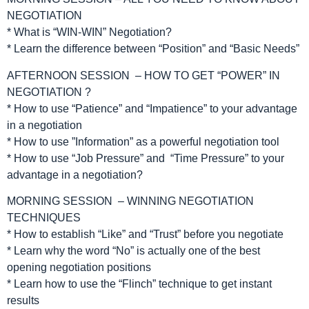
NEGOTIATION
* What is “WIN-WIN” Negotiation?
* Learn the difference between “Position” and “Basic Needs”
AFTERNOON SESSION – HOW TO GET “POWER” IN
NEGOTIATION ?
* How to use “Patience” and “Impatience” to your advantage
in a negotiation
* How to use ”Information” as a powerful negotiation tool
* How to use “Job Pressure” and “Time Pressure” to your
advantage in a negotiation?
MORNING SESSION – WINNING NEGOTIATION
TECHNIQUES
* How to establish “Like” and “Trust” before you negotiate
* Learn why the word “No” is actually one of the best
opening negotiation positions
* Learn how to use the “Flinch” technique to get instant
results