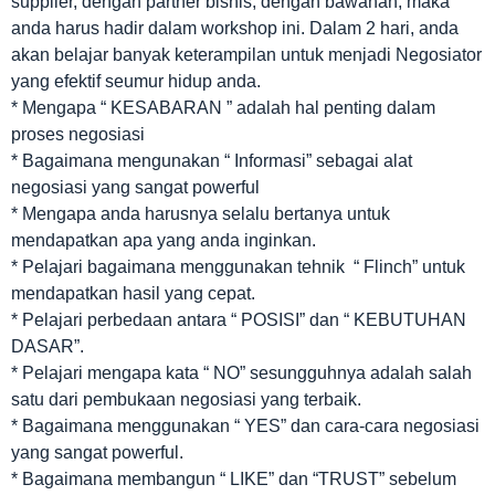
supplier, dengan partner bisnis, dengan bawahan, maka
anda harus hadir dalam workshop ini. Dalam 2 hari, anda
akan belajar banyak keterampilan untuk menjadi Negosiator
yang efektif seumur hidup anda.
* Mengapa “ KESABARAN ” adalah hal penting dalam
proses negosiasi
* Bagaimana mengunakan “ Informasi” sebagai alat
negosiasi yang sangat powerful
* Mengapa anda harusnya selalu bertanya untuk
mendapatkan apa yang anda inginkan.
* Pelajari bagaimana menggunakan tehnik “ Flinch” untuk
mendapatkan hasil yang cepat.
* Pelajari perbedaan antara “ POSISI” dan “ KEBUTUHAN
DASAR”.
* Pelajari mengapa kata “ NO” sesungguhnya adalah salah
satu dari pembukaan negosiasi yang terbaik.
* Bagaimana menggunakan “ YES” dan cara-cara negosiasi
yang sangat powerful.
* Bagaimana membangun “ LIKE” dan “TRUST” sebelum