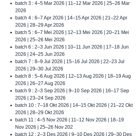
batch 3 : 4–5 Mar 2026 | 11–12 Mar 2026 | 25–26 Mar
2026
batch 4 : 6–7 Apr 2026 | 14–15 Apr 2026 | 21–22 Apr
2026 | 28–29 Apr 2026
batch 5 : 6–7 Mei 2026 | 12–13 Mei 2026 | 20–21 Mei
2026 | 25–26 Mei 2026
batch 6 : 2–3 Jun 2026 | 10–11 Jun 2026 | 17–18 Jun
2026 | 24–25 Jun 2026
batch 7 : 8–9 Jul 2026 | 15–16 Jul 2026 | 22–23 Jul
2026 | 29–30 Jul 2026
batch 8 : 5–6 Aug 2026 | 12–13 Aug 2026 | 18–19 Aug
2026 | 26–27 Aug 2026
batch 9 : 2–3 Sep 2026 | 9–10 Sep 2026 | 16–17 Sep
2026 | 23–24 Sep 2026
batch 10 : 7–18 Okt 2026 | 14–15 Okt 2026 | 21–22 Okt
2026 | 28–29 Okt 2026
batch 11 : 4–5 Nov 2026 | 11–12 Nov 2026 | 18–19
Nov 2026 | 25–26 Nov 202
batch 12 : 2–3 Des 2026 | 9–10 Des 2026 | 29–30 Des