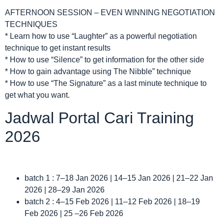
AFTERNOON SESSION – EVEN WINNING NEGOTIATION
TECHNIQUES
* Learn how to use “Laughter” as a powerful negotiation
technique to get instant results
* How to use “Silence” to get information for the other side
* How to gain advantage using The Nibble” technique
* How to use “The Signature” as a last minute technique to
get what you want.
Jadwal Portal Cari Training
2026
batch 1 : 7–18 Jan 2026 | 14–15 Jan 2026 | 21–22 Jan
2026 | 28–29 Jan 2026
batch 2 : 4–15 Feb 2026 | 11–12 Feb 2026 | 18–19
Feb 2026 | 25 –26 Feb 2026