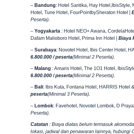
–
Bandung
: Hotel Santika, Hay Hotel,IbisStyle
Hotel, Tune Hotel, FourPointbySheraton Hotel |
B
Peserta).
–
Yogyakarta
: Hotel NEO+ Awana, CordelaHotel,
Dafam Malioboro Hotel, Prima Inn Hotel |
Biaya P
–
Surabaya
: Novotel Hotel, Ibis Center Hotel, 
6.800.000 / peserta
(Minimal 2 Peserta).
–
Malang
: Amaris Hotel, The 1O1 Hotel, IbisSty
6.800.000 / peserta
(Minimal 2 Peserta).
–
Bali
: Ibis Kuta, Fontana Hotel, HARRIS Hotel
peserta
(Minimal 3 Peserta).
–
Lombok
: Favehotel, Novotel Lombok, D Praya
Peserta).
Catatan
: Biaya diatas belum termasuk akomoda
lokasi, jadwal dan penawaran lainnya, hubungi 