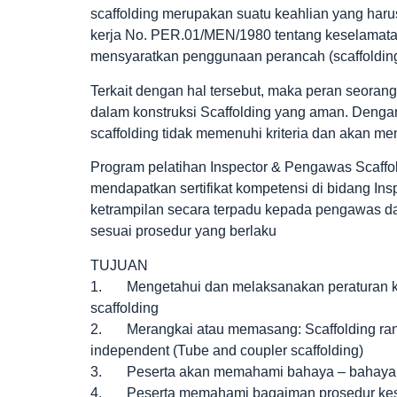
scaffolding merupakan suatu keahlian yang harus
kerja No. PER.01/MEN/1980 tentang keselamata
mensyaratkan penggunaan perancah (scaffolding
Terkait dengan hal tersebut, maka peran seoran
dalam konstruksi Scaffolding yang aman. Deng
scaffolding tidak memenuhi kriteria dan akan m
Program pelatihan Inspector & Pengawas Scaffol
mendapatkan sertifikat kompetensi di bidang Ins
ketrampilan secara terpadu kepada pengawas da
sesuai prosedur yang berlaku
TUJUAN
1. Mengetahui dan melaksanakan peraturan ke
scaffolding
2. Merangkai atau memasang: Scaffolding rangka
independent (Tube and coupler scaffolding)
3. Peserta akan memahami bahaya – bahaya pe
4. Peserta memahami bagaiman prosedur kesel