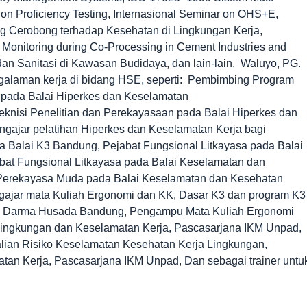
 on Proficiency Testing, Internasional Seminar on OHS+E,
ng Cerobong terhadap Kesehatan di Lingkungan Kerja,
 Monitoring during Co-Processing in Cement Industries and
 dan Sanitasi di Kawasan Budidaya, dan lain-lain. Waluyo, PG.
ngalaman kerja di bidang HSE, seperti: Pembimbing Program
 pada Balai Hiperkes dan Keselamatan
Teknisi Penelitian dan Perekayasaan pada Balai Hiperkes dan
engajar pelatihan Hiperkes dan Keselamatan Kerja bagi
 Balai K3 Bandung, Pejabat Fungsional Litkayasa pada Balai
bat Fungsional Litkayasa pada Balai Keselamatan dan
 Perekayasa Muda pada Balai Keselamatan dan Kesehatan
engajar mata Kuliah Ergonomi dan KK, Dasar K3 dan program K3
S Darma Husada Bandung, Pengampu Mata Kuliah Ergonomi
ingkungan dan Keselamatan Kerja, Pascasarjana IKM Unpad,
ian Risiko Keselamatan Kesehatan Kerja Lingkungan,
an Kerja, Pascasarjana IKM Unpad, Dan sebagai trainer untu