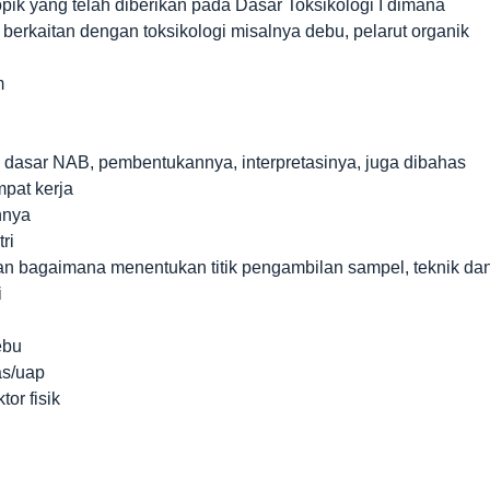
pik yang telah diberikan pada Dasar Toksikologi I dimana
berkaitan dengan toksikologi misalnya debu, pelarut organik
m
 dasar NAB, pembentukannya, interpretasinya, juga dibahas
mpat kerja
nnya
ri
n bagaimana menentukan titik pengambilan sampel, teknik da
i
ebu
as/uap
or fisik