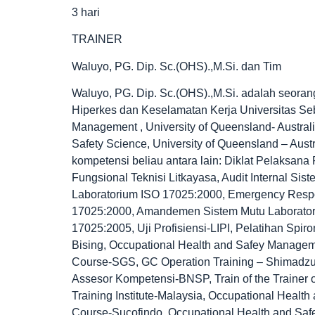
3 hari
TRAINER
Waluyo, PG. Dip. Sc.(OHS).,M.Si. dan Tim
Waluyo, PG. Dip. Sc.(OHS).,M.Si. adalah seorang
Hiperkes dan Keselamatan Kerja Universitas Seb
Management , University of Queensland- Austral
Safety Science, University of Queensland – Austra
kompetensi beliau antara lain: Diklat Pelaksana
Fungsional Teknisi Litkayasa, Audit Internal Si
Laboratorium ISO 17025:2000, Emergency Resp
17025:2000, Amandemen Sistem Mutu Laborator
17025:2005, Uji Profisiensi-LIPI, Pelatihan Spi
Bising, Occupational Health and Safey Manageme
Course-SGS, GC Operation Training – Shimadzu
Assesor Kompetensi-BNSP, Train of the Trainer
Training Institute-Malaysia, Occupational Healt
Course-Sucofindo, Occupational Health and Sa