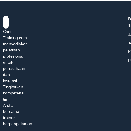
T
Cari-
J
Training.com
T
menyediakan
pelatihan
K
profesional
P
untuk
perusahaan
dan
instansi.
Tingkatkan
kompetensi
tim
Anda
bersama
trainer
berpengalaman.