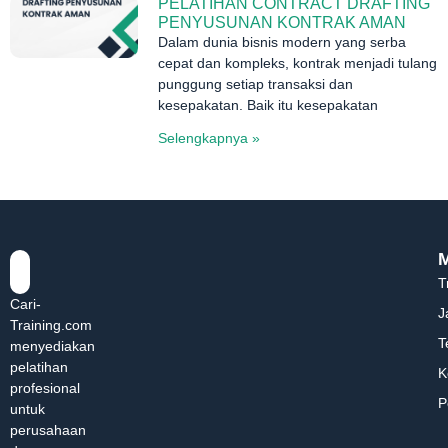
PELATIHAN CONTRACT DRAFTING
PENYUSUNAN KONTRAK AMAN
Dalam dunia bisnis modern yang serba
cepat dan kompleks, kontrak menjadi tulang
punggung setiap transaksi dan
kesepakatan. Baik itu kesepakatan
Selengkapnya »
T
Cari-
J
Training.com
T
menyediakan
pelatihan
K
profesional
P
untuk
perusahaan