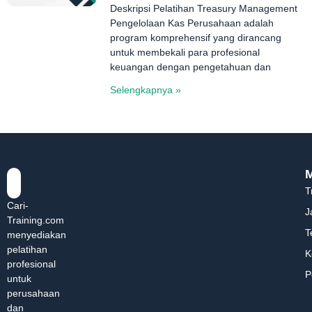
Deskripsi Pelatihan Treasury Management
Pengelolaan Kas Perusahaan adalah
program komprehensif yang dirancang
untuk membekali para profesional
keuangan dengan pengetahuan dan
Selengkapnya »
T
Cari-
J
Training.com
T
menyediakan
pelatihan
K
profesional
P
untuk
perusahaan
dan