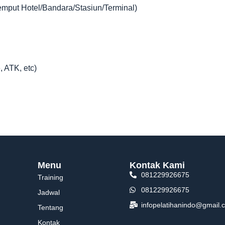
jemput Hotel/Bandara/Stasiun/Terminal)
, ATK, etc)
Menu
Kontak Kami
081229926675
Training
081229926675
Jadwal
infopelatihanindo@gmail.
Tentang
Kontak