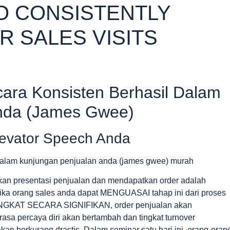
O CONSISTENTLY
R SALES VISITS
cara Konsisten Berhasil Dalam
nda (James Gwee)
levator Speech Anda
ukan presentasi penjualan dan mendapatkan order adalah
ika orang sales anda dapat MENGUASAI tahap ini dari proses
NGKAT SECARA SIGNIFIKAN, order penjualan akan
rasa percaya diri akan bertambah dan tingkat turnover
kan berkurang drastis. Dalam seminar satu hari ini, orang-oran