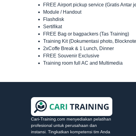
FREE Airport pickup service (Gratis Antar 
Module / Handout
Flashdisk
Sertifikat
FREE Bag or bagpackers (Tas Training)
Training Kit (Dokumentasi photo, Blocknote
2xCoffe Break & 1 Lunch, Dinner
FREE Souvenir Exclusive
Training room full AC and Multimedia
Cari-Training.com menyediakan pelatihan
profesional untuk perusahaan dan
instansi. Tingkatkan kompetensi tim Anda