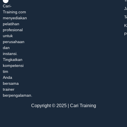
T
Cari-
J
Training.com
T
menyediakan
pelatihan
K
profesional
P
untuk
perusahaan
dan
instansi.
Tingkatkan
kompetensi
tim
Anda
bersama
trainer
berpengalaman.
Copyright © 2025 | Cari Training