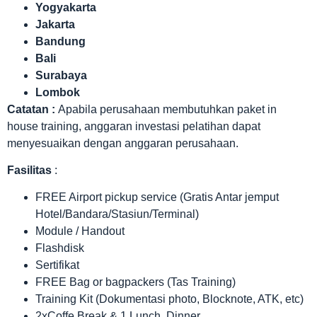
Yogyakarta
Jakarta
Bandung
Bali
Surabaya
Lombok
Catatan :
Apabila perusahaan membutuhkan paket in
house training, anggaran investasi pelatihan dapat
menyesuaikan dengan anggaran perusahaan.
Fasilitas
:
FREE Airport pickup service (Gratis Antar jemput
Hotel/Bandara/Stasiun/Terminal)
Module / Handout
Flashdisk
Sertifikat
FREE Bag or bagpackers (Tas Training)
Training Kit (Dokumentasi photo, Blocknote, ATK, etc)
2xCoffe Break & 1 Lunch, Dinner