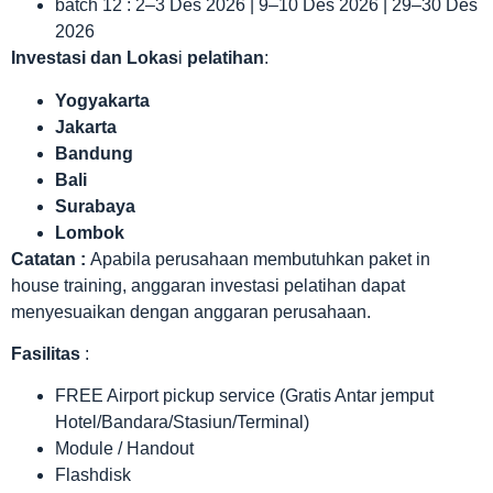
batch 12 : 2–3 Des 2026 | 9–10 Des 2026 | 29–30 Des
2026
Investasi dan Lokas
i
pelatihan
:
Yogyakarta
Jakarta
Bandung
Bali
Surabaya
Lombok
Catatan :
Apabila perusahaan membutuhkan paket in
house training, anggaran investasi pelatihan dapat
menyesuaikan dengan anggaran perusahaan.
Fasilitas
:
FREE Airport pickup service (Gratis Antar jemput
Hotel/Bandara/Stasiun/Terminal)
Module / Handout
Flashdisk