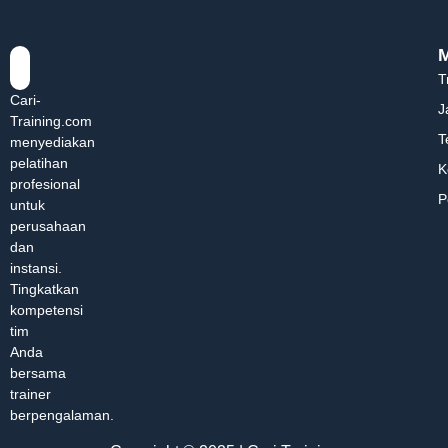
T
Cari-
J
Training.com
T
menyediakan
pelatihan
K
profesional
P
untuk
perusahaan
dan
instansi.
Tingkatkan
kompetensi
tim
Anda
bersama
trainer
berpengalaman.