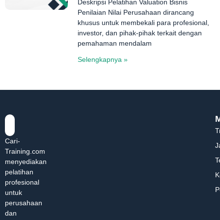
Deskripsi Pelatihan Valuation Bisnis
Penilaian Nilai Perusahaan dirancang
khusus untuk membekali para profesional,
investor, dan pihak-pihak terkait dengan
pemahaman mendalam
Selengkapnya »
T
Cari-
J
Training.com
T
menyediakan
pelatihan
K
profesional
P
untuk
perusahaan
dan