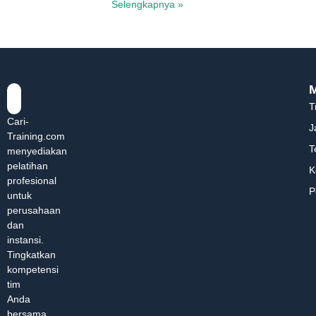
Selengkapnya »
T
Cari-
J
Training.com
T
menyediakan
pelatihan
K
profesional
P
untuk
perusahaan
dan
instansi.
Tingkatkan
kompetensi
tim
Anda
bersama