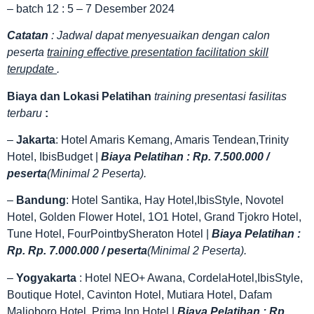
– batch 12 : 5 – 7 Desember 2024
Catatan
: Jadwal dapat menyesuaikan dengan calon
peserta
training effective presentation facilitation skill
terupdate
.
Biaya dan Lokasi Pelatihan
training presentasi fasilitas
terbaru
:
–
Jakarta
: Hotel Amaris Kemang, Amaris Tendean,Trinity
Hotel, IbisBudget |
Biaya Pelatihan : Rp. 7.500.000 /
peserta
(Minimal 2 Peserta).
–
Bandung
: Hotel Santika, Hay Hotel,IbisStyle, Novotel
Hotel, Golden Flower Hotel, 1O1 Hotel, Grand Tjokro Hotel,
Tune Hotel, FourPointbySheraton Hotel |
Biaya Pelatihan :
Rp. Rp. 7.000.000 / peserta
(Minimal 2 Peserta).
–
Yogyakarta
: Hotel NEO+ Awana, CordelaHotel,IbisStyle,
Boutique Hotel, Cavinton Hotel, Mutiara Hotel, Dafam
Malioboro Hotel, Prima Inn Hotel |
Biaya Pelatihan : Rp.