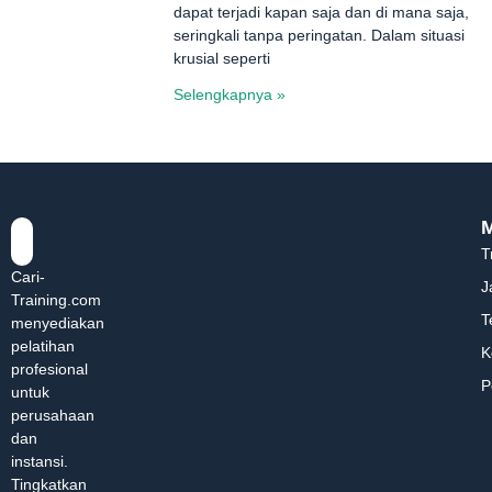
dapat terjadi kapan saja dan di mana saja,
seringkali tanpa peringatan. Dalam situasi
krusial seperti
Selengkapnya »
T
Cari-
J
Training.com
T
menyediakan
pelatihan
K
profesional
P
untuk
perusahaan
dan
instansi.
Tingkatkan