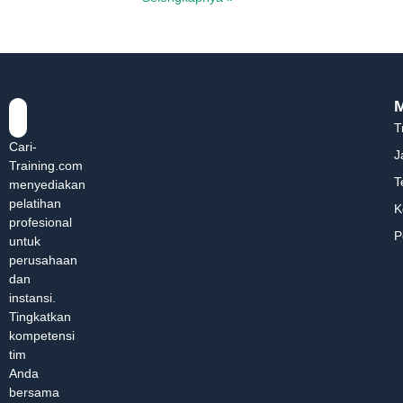
T
Cari-
J
Training.com
T
menyediakan
pelatihan
K
profesional
P
untuk
perusahaan
dan
instansi.
Tingkatkan
kompetensi
tim
Anda
bersama