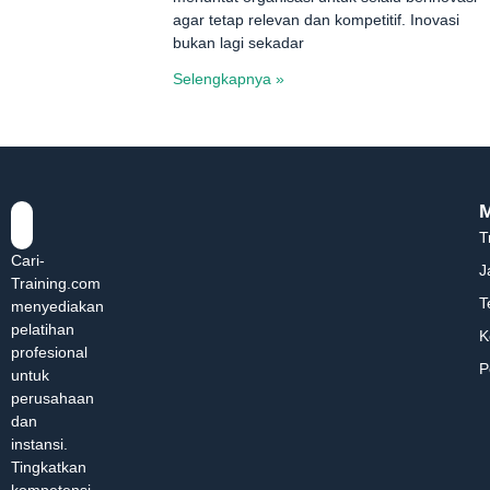
agar tetap relevan dan kompetitif. Inovasi
bukan lagi sekadar
Selengkapnya »
T
Cari-
J
Training.com
T
menyediakan
pelatihan
K
profesional
P
untuk
perusahaan
dan
instansi.
Tingkatkan