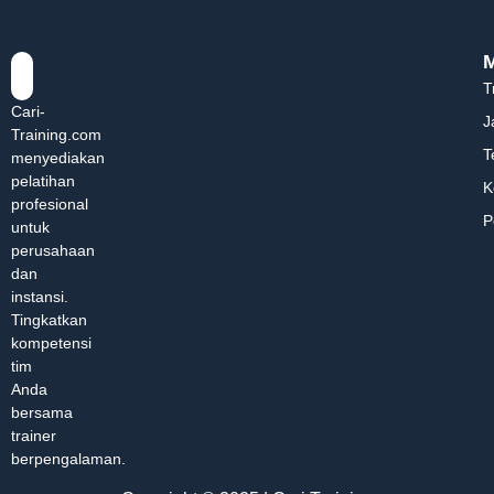
T
Cari-
J
Training.com
T
menyediakan
pelatihan
K
profesional
P
untuk
perusahaan
dan
instansi.
Tingkatkan
kompetensi
tim
Anda
bersama
trainer
berpengalaman.