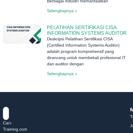
Berbagai industri memanfaatkan
Selengkapnya »
PELATIHAN SERTIFIKASI CISA
INFORMATION SYSTEMS AUDITOR
Deskripsi Pelatihan Sertifikasi CISA
(Certified Information Systems Auditor)
adalah program komprehensif yang
dirancang untuk membekali profesional IT
dan auditor dengan
Selengkapnya »
T
Cari-
J
Training.com