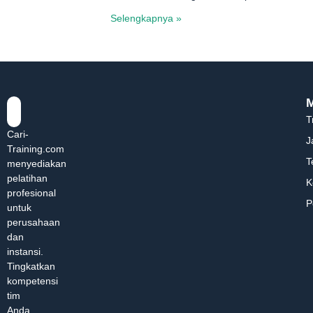
Selengkapnya »
T
Cari-
J
Training.com
T
menyediakan
pelatihan
K
profesional
P
untuk
perusahaan
dan
instansi.
Tingkatkan
kompetensi
tim
Anda