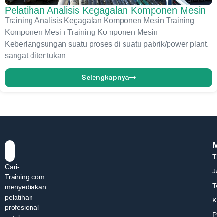
Pelatihan Analisis Kegagalan Komponen Mesin
Training Analisis Kegagalan Komponen Mesin Training
Komponen Mesin Training Komponen Mesin
Keberlangsungan suatu proses di suatu pabrik/power plant,
sangat ditentukan
Selengkapnya
T
Cari-
J
Training.com
T
menyediakan
pelatihan
K
profesional
P