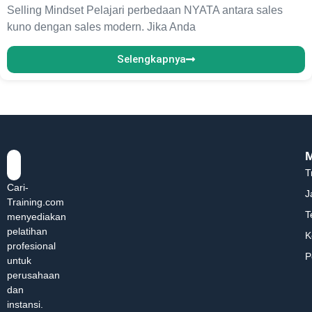
Selling Mindset Pelajari perbedaan NYATA antara sales
kuno dengan sales modern. Jika Anda
Selengkapnya
T
Cari-
J
Training.com
T
menyediakan
pelatihan
K
profesional
P
untuk
perusahaan
dan
instansi.