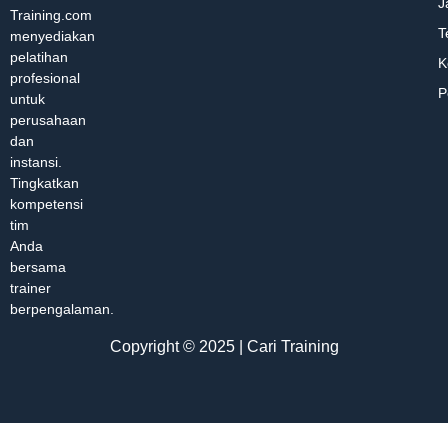
J
Training.com
T
menyediakan
pelatihan
K
profesional
P
untuk
perusahaan
dan
instansi.
Tingkatkan
kompetensi
tim
Anda
bersama
trainer
berpengalaman.
Copyright © 2025 | Cari Training