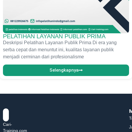
PELATIHAN LAYANAN PUBLIK PRIMA
Deskripsi Pelatihan Layanan Publik Prima Di era yang
serba cepat dan menuntut ini, kualitas layanan publik
menjadi cerminan dari profesionalisme
Selengkapnya
T
Cari-
J
Training.com