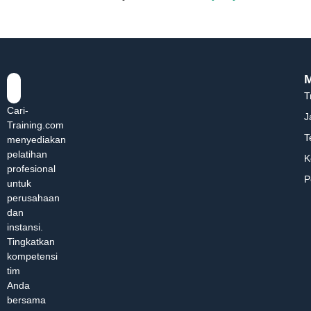
T
Cari-
J
Training.com
T
menyediakan
pelatihan
K
profesional
P
untuk
perusahaan
dan
instansi.
Tingkatkan
kompetensi
tim
Anda
bersama