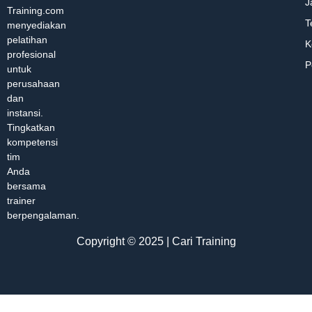
J
Training.com
T
menyediakan
pelatihan
K
profesional
P
untuk
perusahaan
dan
instansi.
Tingkatkan
kompetensi
tim
Anda
bersama
trainer
berpengalaman.
Copyright © 2025 | Cari Training