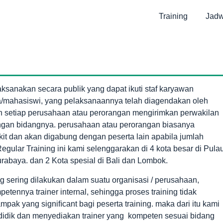
Training
Jadw
ksanakan secara publik yang dapat ikuti staf karyawan
/mahasiswi, yang pelaksanaannya telah diagendakan oleh
n setiap perusahaan atau perorangan mengirimkan perwakilan
engan bidangnya. perusahaan atau perorangan biasanya
it dan akan digabung dengan peserta lain apabila jumlah
gular Training ini kami selenggarakan di 4 kota besar di Pula
rabaya. dan 2 Kota spesial di Bali dan Lombok.
 sering dilakukan dalam suatu organisasi / perusahaan,
ennya trainer internal, sehingga proses training tidak
ampak yang signiﬁcant bagi peserta training. maka dari itu kami
idik dan menyediakan trainer yang kompeten sesuai bidang