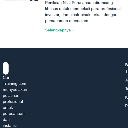
Penilaian Nilai Perusahaan dirancang
khusus untuk membekali para profesional,
investor, dan pihak-pihak terkait dengan
pemahaman mendalam
Selengkapnya »
T
Cari-
J
Training.com
T
menyediakan
pelatihan
K
profesional
P
untuk
perusahaan
dan
instansi.