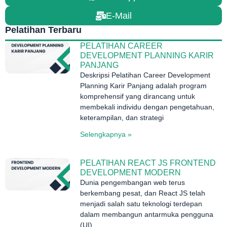
E-Mail
Pelatihan Terbaru
PELATIHAN CAREER
DEVELOPMENT PLANNING KARIR
PANJANG
Deskripsi Pelatihan Career Development
Planning Karir Panjang adalah program
komprehensif yang dirancang untuk
membekali individu dengan pengetahuan,
keterampilan, dan strategi
Selengkapnya »
PELATIHAN REACT JS FRONTEND
DEVELOPMENT MODERN
Dunia pengembangan web terus
berkembang pesat, dan React JS telah
menjadi salah satu teknologi terdepan
dalam membangun antarmuka pengguna
(UI)