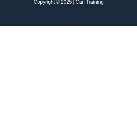
Copyright © 2025 | Cari Training