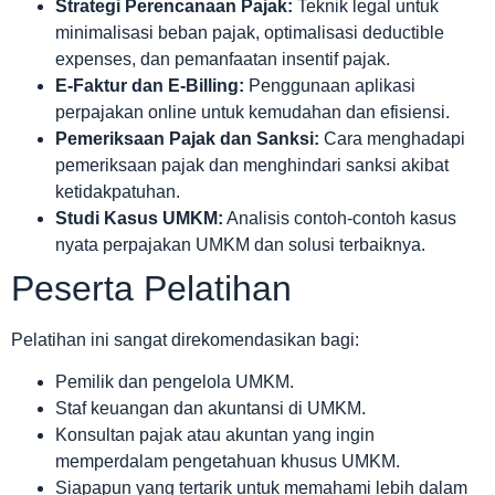
Strategi Perencanaan Pajak:
Teknik legal untuk
minimalisasi beban pajak, optimalisasi deductible
expenses, dan pemanfaatan insentif pajak.
E-Faktur dan E-Billing:
Penggunaan aplikasi
perpajakan online untuk kemudahan dan efisiensi.
Pemeriksaan Pajak dan Sanksi:
Cara menghadapi
pemeriksaan pajak dan menghindari sanksi akibat
ketidakpatuhan.
Studi Kasus UMKM:
Analisis contoh-contoh kasus
nyata perpajakan UMKM dan solusi terbaiknya.
Peserta Pelatihan
Pelatihan ini sangat direkomendasikan bagi:
Pemilik dan pengelola UMKM.
Staf keuangan dan akuntansi di UMKM.
Konsultan pajak atau akuntan yang ingin
memperdalam pengetahuan khusus UMKM.
Siapapun yang tertarik untuk memahami lebih dalam