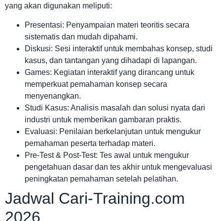
yang akan digunakan meliputi:
Presentasi: Penyampaian materi teoritis secara
sistematis dan mudah dipahami.
Diskusi: Sesi interaktif untuk membahas konsep, studi
kasus, dan tantangan yang dihadapi di lapangan.
Games: Kegiatan interaktif yang dirancang untuk
memperkuat pemahaman konsep secara
menyenangkan.
Studi Kasus: Analisis masalah dan solusi nyata dari
industri untuk memberikan gambaran praktis.
Evaluasi: Penilaian berkelanjutan untuk mengukur
pemahaman peserta terhadap materi.
Pre-Test & Post-Test: Tes awal untuk mengukur
pengetahuan dasar dan tes akhir untuk mengevaluasi
peningkatan pemahaman setelah pelatihan.
Jadwal Cari-Training.com
2026