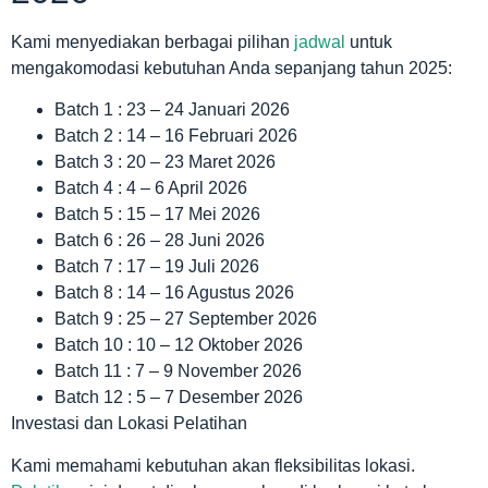
Kami menyediakan berbagai pilihan
jadwal
untuk
mengakomodasi kebutuhan Anda sepanjang tahun 2025:
Batch 1 : 23 – 24 Januari 2026
Batch 2 : 14 – 16 Februari 2026
Batch 3 : 20 – 23 Maret 2026
Batch 4 : 4 – 6 April 2026
Batch 5 : 15 – 17 Mei 2026
Batch 6 : 26 – 28 Juni 2026
Batch 7 : 17 – 19 Juli 2026
Batch 8 : 14 – 16 Agustus 2026
Batch 9 : 25 – 27 September 2026
Batch 10 : 10 – 12 Oktober 2026
Batch 11 : 7 – 9 November 2026
Batch 12 : 5 – 7 Desember 2026
Investasi dan Lokasi Pelatihan
Kami memahami kebutuhan akan fleksibilitas lokasi.