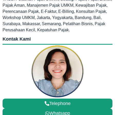
Pajak Aman, Manajemen Pajak UMKM, Kewajiban Pajak,
Perencanaan Pajak, E-Faktur, E-Billing, Konsultan Pajak,
Workshop UMKM, Jakarta, Yogyakarta, Bandung, Bali,
Surabaya, Makassar, Semarang, Pelatihan Bisnis, Pajak
Perusahaan Kecil, Kepatuhan Pajak.
Kontak Kami
Telephone
Whatsapp