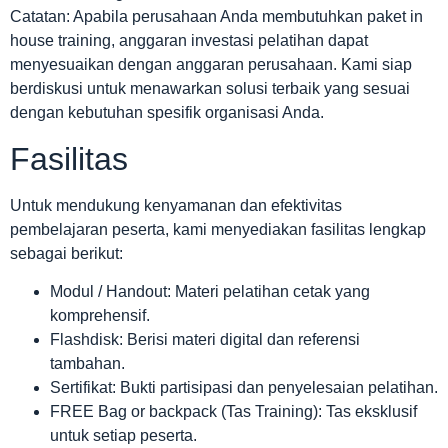
Catatan: Apabila perusahaan Anda membutuhkan paket in
house training, anggaran investasi pelatihan dapat
menyesuaikan dengan anggaran perusahaan. Kami siap
berdiskusi untuk menawarkan solusi terbaik yang sesuai
dengan kebutuhan spesifik organisasi Anda.
Fasilitas
Untuk mendukung kenyamanan dan efektivitas
pembelajaran peserta, kami menyediakan fasilitas lengkap
sebagai berikut:
Modul / Handout: Materi pelatihan cetak yang
komprehensif.
Flashdisk: Berisi materi digital dan referensi
tambahan.
Sertifikat: Bukti partisipasi dan penyelesaian pelatihan.
FREE Bag or backpack (Tas Training): Tas eksklusif
untuk setiap peserta.