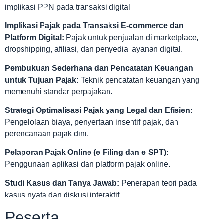
implikasi PPN pada transaksi digital.
Implikasi Pajak pada Transaksi E-commerce dan
Platform Digital:
Pajak untuk penjualan di marketplace,
dropshipping, afiliasi, dan penyedia layanan digital.
Pembukuan Sederhana dan Pencatatan Keuangan
untuk Tujuan Pajak:
Teknik pencatatan keuangan yang
memenuhi standar perpajakan.
Strategi Optimalisasi Pajak yang Legal dan Efisien:
Pengelolaan biaya, penyertaan insentif pajak, dan
perencanaan pajak dini.
Pelaporan Pajak Online (e-Filing dan e-SPT):
Penggunaan aplikasi dan platform pajak online.
Studi Kasus dan Tanya Jawab:
Penerapan teori pada
kasus nyata dan diskusi interaktif.
Peserta