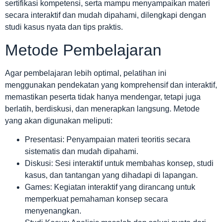
sertifikasi kompetensi, serta mampu menyampaikan materi
secara interaktif dan mudah dipahami, dilengkapi dengan
studi kasus nyata dan tips praktis.
Metode Pembelajaran
Agar pembelajaran lebih optimal, pelatihan ini
menggunakan pendekatan yang komprehensif dan interaktif,
memastikan peserta tidak hanya mendengar, tetapi juga
berlatih, berdiskusi, dan menerapkan langsung. Metode
yang akan digunakan meliputi:
Presentasi: Penyampaian materi teoritis secara
sistematis dan mudah dipahami.
Diskusi: Sesi interaktif untuk membahas konsep, studi
kasus, dan tantangan yang dihadapi di lapangan.
Games: Kegiatan interaktif yang dirancang untuk
memperkuat pemahaman konsep secara
menyenangkan.