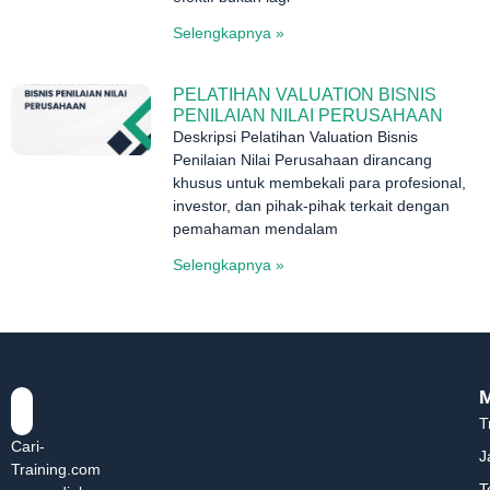
Selengkapnya »
PELATIHAN VALUATION BISNIS
PENILAIAN NILAI PERUSAHAAN
Deskripsi Pelatihan Valuation Bisnis
Penilaian Nilai Perusahaan dirancang
khusus untuk membekali para profesional,
investor, dan pihak-pihak terkait dengan
pemahaman mendalam
Selengkapnya »
T
Cari-
J
Training.com
T