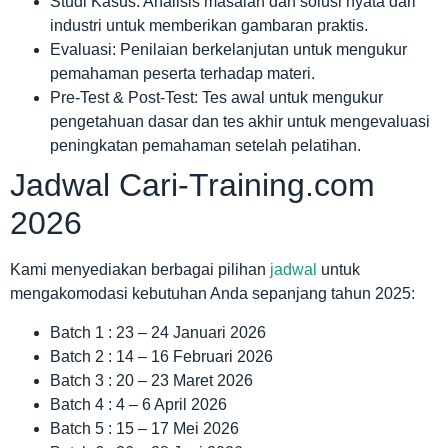
Studi Kasus: Analisis masalah dan solusi nyata dari
industri untuk memberikan gambaran praktis.
Evaluasi: Penilaian berkelanjutan untuk mengukur
pemahaman peserta terhadap materi.
Pre-Test & Post-Test: Tes awal untuk mengukur
pengetahuan dasar dan tes akhir untuk mengevaluasi
peningkatan pemahaman setelah pelatihan.
Jadwal Cari-Training.com
2026
Kami menyediakan berbagai pilihan
jadwal
untuk
mengakomodasi kebutuhan Anda sepanjang tahun 2025:
Batch 1 : 23 – 24 Januari 2026
Batch 2 : 14 – 16 Februari 2026
Batch 3 : 20 – 23 Maret 2026
Batch 4 : 4 – 6 April 2026
Batch 5 : 15 – 17 Mei 2026