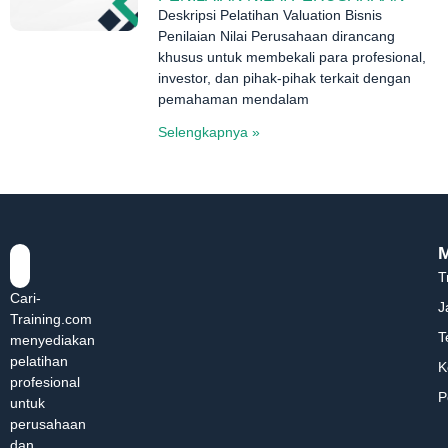
Deskripsi Pelatihan Valuation Bisnis
Penilaian Nilai Perusahaan dirancang
khusus untuk membekali para profesional,
investor, dan pihak-pihak terkait dengan
pemahaman mendalam
Selengkapnya »
T
Cari-
J
Training.com
T
menyediakan
pelatihan
K
profesional
P
untuk
perusahaan
dan