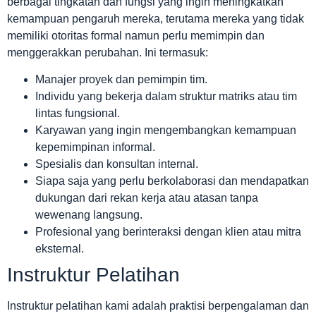
berbagai tingkatan dan fungsi yang ingin meningkatkan
kemampuan pengaruh mereka, terutama mereka yang tidak
memiliki otoritas formal namun perlu memimpin dan
menggerakkan perubahan. Ini termasuk:
Manajer proyek dan pemimpin tim.
Individu yang bekerja dalam struktur matriks atau tim
lintas fungsional.
Karyawan yang ingin mengembangkan kemampuan
kepemimpinan informal.
Spesialis dan konsultan internal.
Siapa saja yang perlu berkolaborasi dan mendapatkan
dukungan dari rekan kerja atau atasan tanpa
wewenang langsung.
Profesional yang berinteraksi dengan klien atau mitra
eksternal.
Instruktur Pelatihan
Instruktur pelatihan kami adalah praktisi berpengalaman dan