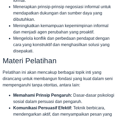
formal.
Menerapkan prinsip-prinsip negosiasi informal untuk
mendapatkan dukungan dan sumber daya yang
dibutuhkan.
Meningkatkan kemampuan kepemimpinan informal
dan menjadi agen perubahan yang proaktif.
Mengelola konflik dan perbedaan pendapat dengan
cara yang konstruktif dan menghasilkan solusi yang
disepakati.
Materi Pelatihan
Pelatihan ini akan mencakup berbagai topik inti yang
dirancang untuk membangun fondasi yang kuat dalam seni
mempengaruhi tanpa otoritas, antara lain:
Memahami Prinsip Pengaruh:
Dasar-dasar psikologi
sosial dalam persuasi dan pengaruh.
Komunikasi Persuasif Efektif:
Teknik berbicara,
mendengarkan aktif, dan menyampaikan pesan yang