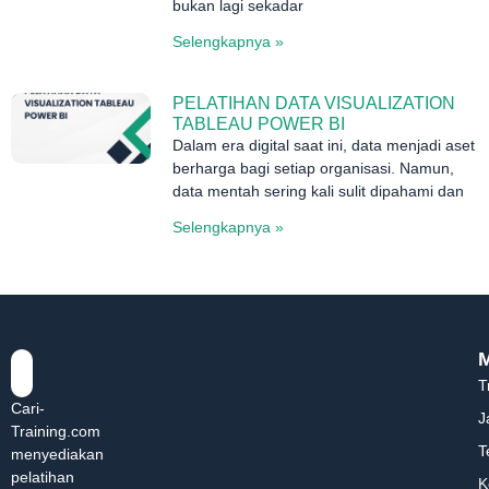
bukan lagi sekadar
Selengkapnya »
PELATIHAN DATA VISUALIZATION
TABLEAU POWER BI
Dalam era digital saat ini, data menjadi aset
berharga bagi setiap organisasi. Namun,
data mentah sering kali sulit dipahami dan
Selengkapnya »
T
Cari-
J
Training.com
T
menyediakan
pelatihan
K