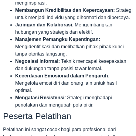
menginspirasi.
Membangun Kredibilitas dan Kepercayaan:
Strategi
untuk menjadi individu yang dihormati dan dipercaya.
Jaringan dan Kolaborasi:
Mengembangkan
hubungan yang strategis dan efektif.
Manajemen Pemangku Kepentingan:
Mengidentifikasi dan melibatkan pihak-pihak kunci
tanpa otoritas langsung.
Negosiasi Informal:
Teknik mencapai kesepakatan
dan dukungan tanpa posisi tawar formal.
Kecerdasan Emosional dalam Pengaruh:
Mengelola emosi diri dan orang lain untuk hasil
optimal.
Mengatasi Resistensi:
Strategi menghadapi
penolakan dan mengubah pola pikir.
Peserta Pelatihan
Pelatihan ini sangat cocok bagi para profesional dari