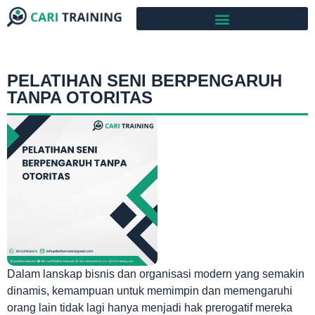
PELATIHAN SENI BERPENGARUH
TANPA OTORITAS
Dalam lanskap bisnis dan organisasi modern yang semakin
dinamis, kemampuan untuk memimpin dan memengaruhi
orang lain tidak lagi hanya menjadi hak prerogatif mereka