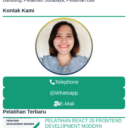
Bandung, Pelatihan Surabaya, Pelatihan Bali
Kontak Kami
Telephone
Whatsapp
E-Mail
Pelatihan Terbaru
PELATIHAN REACT JS FRONTEND
DEVELOPMENT MODERN