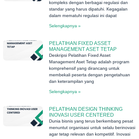
kompleks dengan berbagai regulasi dan
standar yang harus dipatuhi. Kegagalan
dalam mematuhi regulasi ini dapat
Selengkapnya »
PELATIHAN FIXED ASSET
MANAGEMENT ASET TETAP
Deskripsi Pelatihan Fixed Asset
Management Aset Tetap adalah program
komprehensif yang dirancang untuk
membekali peserta dengan pengetahuan
dan keterampilan yang
Selengkapnya »
PELATIHAN DESIGN THINKING
INOVASI USER CENTERED
Dunia bisnis yang terus berkembang pesat
menuntut organisasi untuk selalu berinovasi
agar tetap relevan dan kompetitif. Inovasi