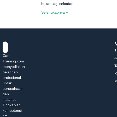
bukan lagi sekadar
Selengkapnya »
T
Cari-
J
Training.com
T
menyediakan
pelatihan
K
profesional
P
untuk
perusahaan
dan
instansi.
Tingkatkan
kompetensi
tim