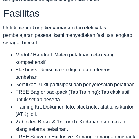
Fasilitas
Untuk mendukung kenyamanan dan efektivitas
pembelajaran peserta, kami menyediakan fasilitas lengkap
sebagai berikut:
Modul / Handout: Materi pelatihan cetak yang
komprehensif.
Flashdisk: Berisi materi digital dan referensi
tambahan.
Sertifikat: Bukti partisipasi dan penyelesaian pelatihan.
FREE Bag or backpack (Tas Training): Tas eksklusif
untuk setiap peserta.
Training Kit: Dokumen foto, blocknote, alat tulis kantor
(ATK), dll.
2x Coffee Break & 1x Lunch: Kudapan dan makan
siang selama pelatihan.
FREE Souvenir Exclusive: Kenang-kenangan menarik