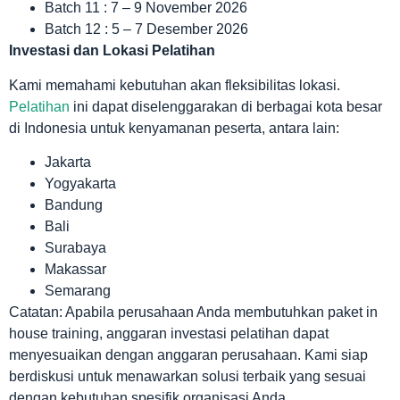
Batch 11 : 7 – 9 November 2026
Batch 12 : 5 – 7 Desember 2026
Investasi dan Lokasi Pelatihan
Kami memahami kebutuhan akan fleksibilitas lokasi.
Pelatihan
ini dapat diselenggarakan di berbagai kota besar
di Indonesia untuk kenyamanan peserta, antara lain:
Jakarta
Yogyakarta
Bandung
Bali
Surabaya
Makassar
Semarang
Catatan: Apabila perusahaan Anda membutuhkan paket in
house training, anggaran investasi pelatihan dapat
menyesuaikan dengan anggaran perusahaan. Kami siap
berdiskusi untuk menawarkan solusi terbaik yang sesuai
dengan kebutuhan spesifik organisasi Anda.