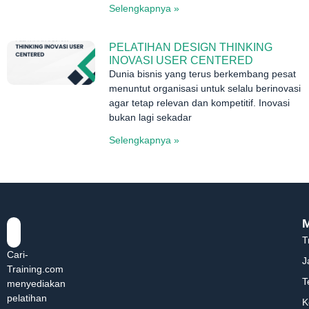
Selengkapnya »
PELATIHAN DESIGN THINKING
INOVASI USER CENTERED
Dunia bisnis yang terus berkembang pesat
menuntut organisasi untuk selalu berinovasi
agar tetap relevan dan kompetitif. Inovasi
bukan lagi sekadar
Selengkapnya »
T
Cari-
J
Training.com
T
menyediakan
pelatihan
K