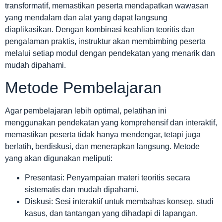
transformatif, memastikan peserta mendapatkan wawasan
yang mendalam dan alat yang dapat langsung
diaplikasikan. Dengan kombinasi keahlian teoritis dan
pengalaman praktis, instruktur akan membimbing peserta
melalui setiap modul dengan pendekatan yang menarik dan
mudah dipahami.
Metode Pembelajaran
Agar pembelajaran lebih optimal, pelatihan ini
menggunakan pendekatan yang komprehensif dan interaktif,
memastikan peserta tidak hanya mendengar, tetapi juga
berlatih, berdiskusi, dan menerapkan langsung. Metode
yang akan digunakan meliputi:
Presentasi: Penyampaian materi teoritis secara
sistematis dan mudah dipahami.
Diskusi: Sesi interaktif untuk membahas konsep, studi
kasus, dan tantangan yang dihadapi di lapangan.