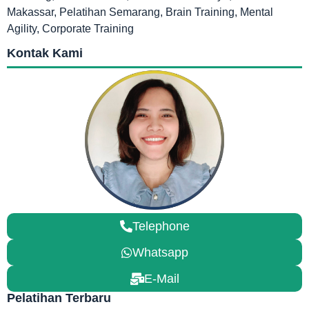
Makassar, Pelatihan Semarang, Brain Training, Mental
Agility, Corporate Training
Kontak Kami
Telephone
Whatsapp
E-Mail
Pelatihan Terbaru