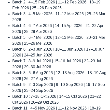
Batch 2 : 4–15 Feb 2026 | 11–12 Feb 2026 | 18–19
Feb 2026 | 25 –26 Feb 2026
Batch 3 : 4–5 Mar 2026 | 11–12 Mar 2026 | 25–26 Mar
2026
Batch 4 : 6–7 Apr 2026 | 14–15 Apr 2026 | 21–22 Apr
2026 | 28–29 Apr 2026
Batch 5 : 6–7 Mei 2026 | 12–13 Mei 2026 | 20–21 Mei
2026 | 25–26 Mei 2026
Batch 6 : 2–3 Jun 2026 | 10–11 Jun 2026 | 17–18 Jun
2026 | 24–25 Jun 2026
Batch 7 : 8–9 Jul 2026 | 15–16 Jul 2026 | 22–23 Jul
2026 | 29–30 Jul 2026
Batch 8 : 5–6 Aug 2026 | 12–13 Aug 2026 | 18–19 Aug
2026 | 26–27 Aug 2026
Batch 9 : 2–3 Sep 2026 | 9–10 Sep 2026 | 16–17 Sep
2026 | 23–24 Sep 2026
Batch 10 : 7–18 Okt 2026 | 14–15 Okt 2026 | 21–22
Okt 2026 | 28–29 Okt 2026
Batch 11 : 4–5 Nov 2026 | 11–12 Nov 2026 | 18–19