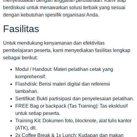
menyesuaikan dengan anggaran perusahaan. Kami siap
berdiskusi untuk menawarkan solusi terbaik yang sesuai
dengan kebutuhan spesifik organisasi Anda.
Fasilitas
Untuk mendukung kenyamanan dan efektivitas
pembelajaran peserta, kami menyediakan fasilitas lengkap
sebagai berikut:
Modul / Handout: Materi pelatihan cetak yang
komprehensif.
Flashdisk: Berisi materi digital dan referensi
tambahan.
Sertifikat: Bukti partisipasi dan penyelesaian pelatihan.
FREE Bag or backpack (Tas Training): Tas eksklusif
untuk setiap peserta.
Training Kit: Dokumen foto, blocknote, alat tulis kantor
(ATK), dll.
2x Coffee Break & 1x Lunch: Kudapan dan makan