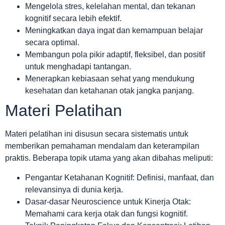
Mengelola stres, kelelahan mental, dan tekanan
kognitif secara lebih efektif.
Meningkatkan daya ingat dan kemampuan belajar
secara optimal.
Membangun pola pikir adaptif, fleksibel, dan positif
untuk menghadapi tantangan.
Menerapkan kebiasaan sehat yang mendukung
kesehatan dan ketahanan otak jangka panjang.
Materi Pelatihan
Materi pelatihan ini disusun secara sistematis untuk
memberikan pemahaman mendalam dan keterampilan
praktis. Beberapa topik utama yang akan dibahas meliputi:
Pengantar Ketahanan Kognitif: Definisi, manfaat, dan
relevansinya di dunia kerja.
Dasar-dasar Neuroscience untuk Kinerja Otak:
Memahami cara kerja otak dan fungsi kognitif.