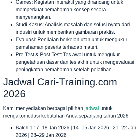
Games: Kegiatan interaktif yang dirancang untuk
memperkuat pemahaman konsep secara
menyenangkan.
Studi Kasus: Analisis masalah dan solusi nyata dari
industri untuk memberikan gambaran praktis.
Evaluasi: Penilaian berkelanjutan untuk mengukur
pemahaman peserta terhadap materi.
Pre-Test & Post-Test: Tes awal untuk mengukur
pengetahuan dasar dan tes akhir untuk mengevaluasi
peningkatan pemahaman setelah pelatihan.
Jadwal Cari-Training.com
2026
Kami menyediakan berbagai pilihan
jadwal
untuk
mengakomodasi kebutuhan Anda sepanjang tahun 2026:
Batch 1 : 7–18 Jan 2026 | 14–15 Jan 2026 | 21–22 Jan
2026 | 28–29 Jan 2026