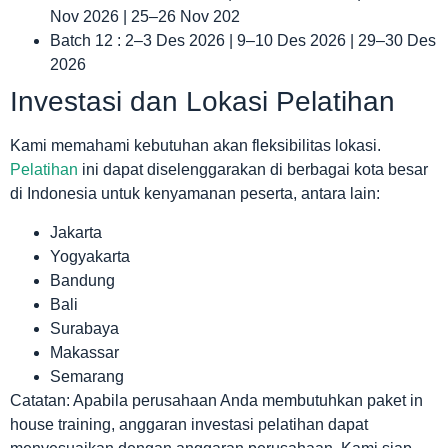
Nov 2026 | 25–26 Nov 202
Batch 12 : 2–3 Des 2026 | 9–10 Des 2026 | 29–30 Des
2026
Investasi dan Lokasi Pelatihan
Kami memahami kebutuhan akan fleksibilitas lokasi.
Pelatihan
ini dapat diselenggarakan di berbagai kota besar
di Indonesia untuk kenyamanan peserta, antara lain:
Jakarta
Yogyakarta
Bandung
Bali
Surabaya
Makassar
Semarang
Catatan: Apabila perusahaan Anda membutuhkan paket in
house training, anggaran investasi pelatihan dapat