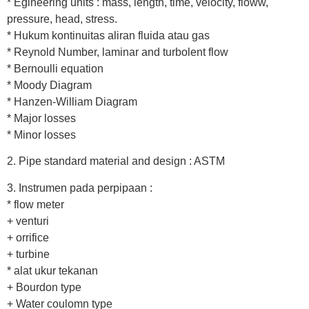
* Egineering units : mass, length, time, velocity, floww,
pressure, head, stress.
* Hukum kontinuitas aliran fluida atau gas
* Reynold Number, laminar and turbolent flow
* Bernoulli equation
* Moody Diagram
* Hanzen-William Diagram
* Major losses
* Minor losses
2. Pipe standard material and design : ASTM
3. Instrumen pada perpipaan :
* flow meter
+ venturi
+ orrifice
+ turbine
* alat ukur tekanan
+ Bourdon type
+ Water coulomn type