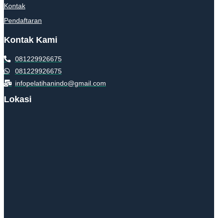
Kontak
Pendaftaran
Kontak Kami
081229926675
081229926675
infopelatihanindo@gmail.com
Lokasi