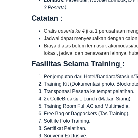
Lombok
: Favehotel, Novotel Lombok, D Pr
3 Peserta).
Catatan
:
Gratis
peserta ke 4
jika 1 perusahaan mengi
Jadwal dapat menyesuaikan dengan calon 
Biaya diatas belum termasuk akomodasi/pe
lokasi, jadwal dan penawaran lainnya, hub
Fasilitas
Selama Training
:
Penjemputan dari Hotel/Bandara/Stasiun/T
Training Kit (Dokumentasi photo, Blocknote,
Transportasi Peserta ke tempat pelatihan.
2x CoffeBreak& 1 Lunch (Makan Siang).
Training Room Full AC and Multimedia.
Free Bag or Bagpackers (Tas Training).
Softfile Foto Training.
Sertifikat Pelatihan.
Souvenir Exclusive.