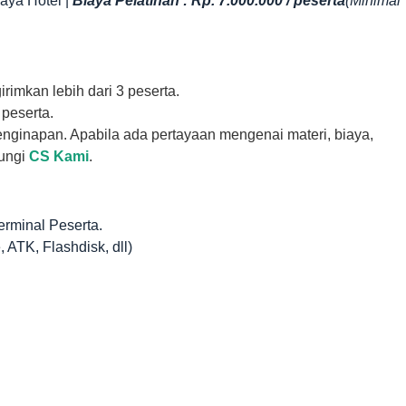
aya Hotel |
Biaya Pelatihan : Rp. 7.000.000 / peserta
(Minimal
rimkan lebih dari 3 peserta.
peserta.
nginapan. Apabila ada pertayaan mengenai materi, biaya,
ungi
CS Kami
.
erminal Peserta.
 ATK, Flashdisk, dll)