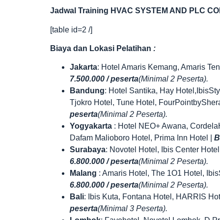
Jadwal T
raining HVAC SYSTEM AND PLC CON
[table id=2 /]
Biaya dan Lokasi Pelatihan
:
Jakarta
: Hotel Amaris Kemang, Amaris Tend
7.500.000 / peserta
(Minimal 2 Peserta).
Bandung
: Hotel Santika, Hay Hotel,IbisSt
Tjokro Hotel, Tune Hotel, FourPointbySher
peserta
(Minimal 2 Peserta).
Yogyakarta
: Hotel NEO+ Awana, CordelaHo
Dafam Malioboro Hotel, Prima Inn Hotel |
B
Surabaya
: Novotel Hotel, Ibis Center Hot
6.800.000 / peserta
(Minimal 2 Peserta).
Malang
: Amaris Hotel, The 1O1 Hotel, Ibis
6.800.000 / peserta
(Minimal 2 Peserta).
Bali
: Ibis Kuta, Fontana Hotel, HARRIS Ho
peserta
(Minimal 3 Peserta).